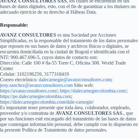
AVANZ CONSULTORES
SAS
, los cuales se encuentran en sus
bases de datos digitales, esto, con el fin de garantizar a los titulares un
adecuado ejercicio de su derecho al Hábeas Data.
Responsable:
AVANZ CONSULTORES
es una Sociedad por Acciones
Simplificadas, es la responsable del tratamiento de los datos personales
que reposen en sus bases de datos y archivos físicos o digitales, se
encuentra domiciliada en la ciudad de Bogotá e identificada con el
NIT: 900.467.696-5, cuyos datos de contacto son:
Dirección: Calle 100 # 8a-55 Torre C, Oficina 308. World Trade
Center
Celular: 3102196259, 3177318419
Correo electrónico:
dalecarnegie@avanzconsultores.com
;
jeny.sanchez@avanzconsultores.com
Sitio web:
https://avanzconsultores.com/
;
https://dalecarnegiecolombia.com/
;
https://pe.dalecarnegiecolombia.com
;
https://dalecarnegiecolombia.com/dale-carnegie/
Es importante tener presente que toda área, colaborador, empleado,
proveedor y/o contratista de
AVANZ CONSULTORES SAS
., que
por sus funciones esté encargado del tratamiento de las bases de datos
que contengan información personal, debe cumplir con lo dispuesto en
la presente Política de Tratamiento de datos personales.